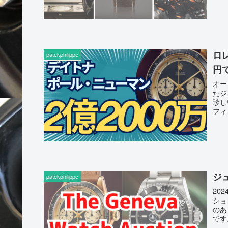
ロ
patekphilippe
円
オー
たジ
珍し
フィ
ジ
patekphilippe
20
ショ
のあ
です