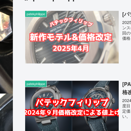
[
patekphilippe
20
ンス
回の
価格
[P
patekphilippe
格
20
度目
定価
い。