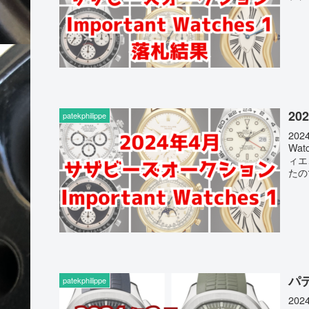
20
patekphilippe
20
Wa
ィエ
たの
パ
patekphilippe
20