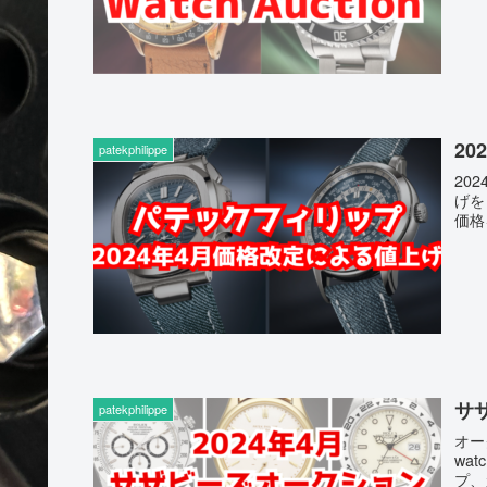
2
patekphilippe
20
げを
価格
サ
patekphilippe
オー
wa
プ、