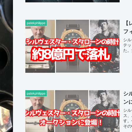
【
patekphilippe
フ
シル
テッ
た。
シ
patekphilippe
ン
シル
ス、
す。
その