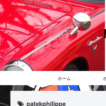
ホーム
patekphilippe