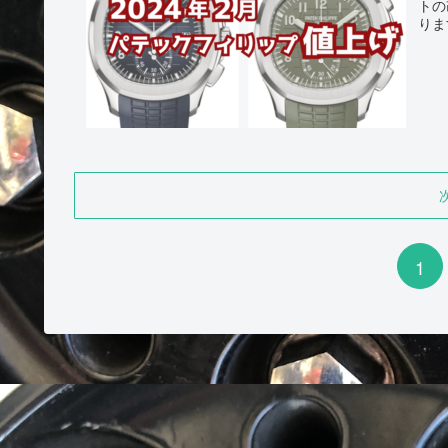
トの
りま
1